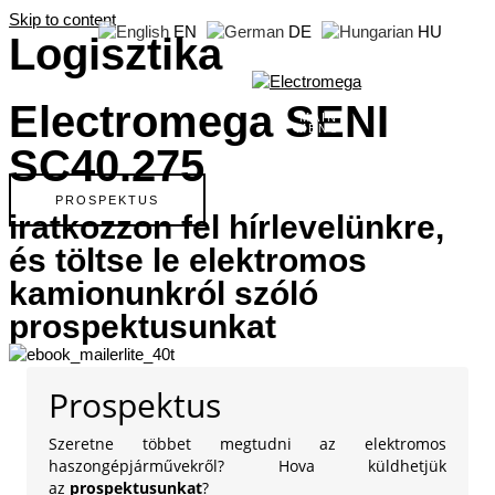
Skip to content
EN
DE
HU
Logisztika
Electromega SENI
MAIN
MENU
SC40.275
PROSPEKTUS
iratkozzon fel hírlevelünkre,
és töltse le elektromos
kamionunkról szóló
prospektusunkat
Prospektus
Szeretne többet megtudni az elektromos
haszongépjárművekről? Hova küldhetjük
az
prospektusunkat
?